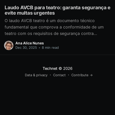
Laudo AVCB para teatro: garanta segurança e
evite multas urgentes
O laudo AVCB teatro é um documento técnico
fundamental que comprova a conformidade de um
teatro com os requisitos de segurança contra
incêndios exigidos pelo Corpo de Bombeiros Militar.
Ana Alice Nunes
avcb dos bombeiros -se de uma certidão que valida
Dec 30, 2025
•
8 min read
o conjunto de medidas preventivas e sistemas de
segurança instalados para garantir
Technet
© 2026
Data & privacy
Contact
Contribute →